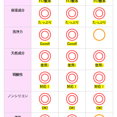
ｱﾐﾉ酸系
ｱﾐﾉ酸系
ｱﾐﾉ酸系
保湿成分
たっぷり
たっぷり
たっぷり
洗浄力
Good!
Good!
天然成分
使用♪
使用♪
使用♪
弱酸性
対応！
対応！
対応！
ノンシリコン
OK!
OK!
OK!