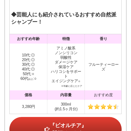
◆芸能人にも紹介されているおすすめ自然派
シャンプー！
おすすめ年齢
特徴
香り
アミノ酸系
ノンシリコン
10代:◎
弱酸性
20代:◎
ダメージケア
30代:◎
フルーティーロー
保湿ケア
40代:◎
ズ
ハリコシをサポー
50代:○
ト
60代
:○
以上
エイジングケア
※
※年齢に応じたケア
価格
内容量
おすすめ度
300ml
3,280円
(約1.5ヶ月分)
『ビオルチア』