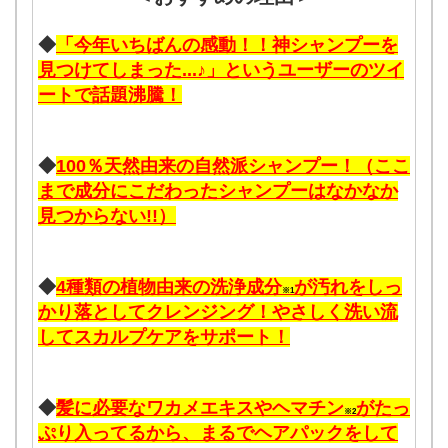
◆
「今年いちばんの感動！！神シャンプーを
見つけてしまった...♪」というユーザーのツイ
ートで話題沸騰！
◆
100％天然由来の自然派シャンプー！（ここ
まで成分にこだわったシャンプーはなかなか
見つからない!!）
◆
4種類の植物由来の洗浄成分
が汚れをしっ
※1
かり落としてクレンジング！やさしく洗い流
してスカルプケアをサポート！
◆
髪に必要なワカメエキスやヘマチン
がたっ
※2
ぷり入ってるから、まるでヘアパックをして