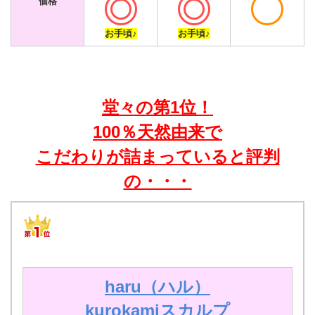
価格
お手頃♪
お手頃♪
堂々の第1位！
100％天然由来で
こだわりが詰まっていると評判
の・・・
haru（ハル）
kurokamiスカルプ