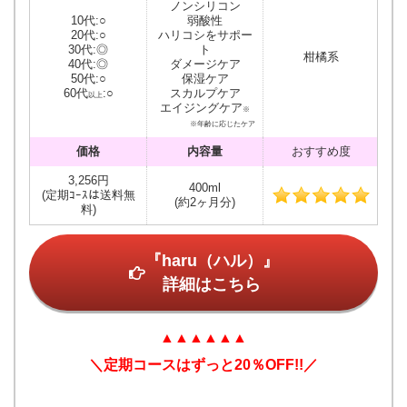
ノンシリコン
10代:○
弱酸性
20代:○
ハリコシをサポー
30代:◎
ト
柑橘系
40代:◎
ダメージケア
50代:○
保湿ケア
60代
:○
スカルプケア
以上
エイジングケア
※
※年齢に応じたケア
価格
内容量
おすすめ度
3,256円
400ml
(定期ｺｰｽは送料無
(約2ヶ月分)
料)
『haru（ハル）』
詳細はこちら
▲▲▲▲▲▲
＼定期コースはずっと20％OFF!!／