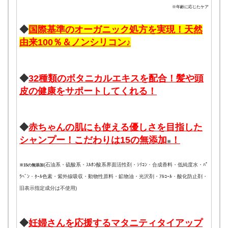
※年齢に応じたケア
◆
国際基準のオーガニック処方を実現！天然
由来100％＆ノンシリコン♪
◆
32種類のボタニカルエキスを配合！髪や頭
皮の健康をサポートしてくれる！
◆
赤ちゃんの肌にも使える優しさを目指した
シャンプー！こだわりは15の無添加
！
※
(石油系・硫酸系・ｽﾙﾎﾝ酸系界面活性剤・ｼﾘｺﾝ・合成香料・低純度水・ﾊﾟ
※15の無添加
ﾗﾍﾞﾝ・ﾀｰﾙ色素・紫外線吸収・動物性原料・鉱物油・光沢剤・ｱﾙｺｰﾙ・酸化防止剤・
旧表示指定成分は不使用)
◆
妊婦さんを応援するマタニティタイアップ