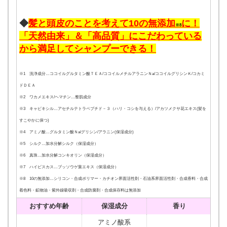
◆
髪と頭皮のことを考えて10の無添加
に！
※8
「天然由来」＆「高品質」にこだわっている
から満足してシャンプーできる！
※1 洗浄成分…ココイルグルタミン酸ＴＥＡ/ココイルメチルアラニンＮa/ココイルグリシンＫ/コカミ
ドＤＥＡ
※2 ワカメエキス/ヘマチン…整肌成分
※3 キャピキシル…アセチルテトラペプチド－３（ハリ・コシを与える）/アカツメクサ花エキス(髪を
すこやかに保つ)
※4 アミノ酸…グルタミン酸Ｎa/グリシン/アラニン(保湿成分)
※5 シルク…加水分解シルク（保湿成分）
※6 真珠…加水分解コンキオリン（保湿成分）
※7 ハイビスカス…ブッソウゲ葉エキス（保湿成分）
※8 10の無添加…シリコン・合成ポリマー・カチオン界面活性剤・石油系界面活性剤・合成香料・合成
着色料・鉱物油・紫外線吸収剤・合成防腐剤・合成保存料は無添加
おすすめ年齢
保湿成分
香り
アミノ酸系