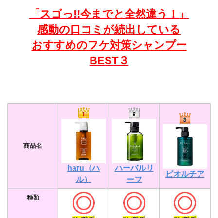
「スゴっ!!今までと全然違う！」
感動の口コミが続出している
おすすめのフケ対策シャンプー
BEST３
商品名
haru（ハ
ハーバルリ
ビオルチア
ル）
ーフ
種類