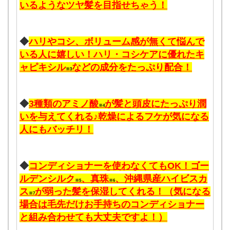
いるようなツヤ髪を目指せちゃう！
◆
ハリやコシ、ボリューム感が無くて悩んで
いる人に嬉しい！ハリ・コシケアに優れたキ
ャピキシル
などの成分をたっぷり配合！
※3
◆
3種類のアミノ酸
が髪と頭皮にたっぷり潤
※4
いを与えてくれる♪乾燥によるフケが気になる
人にもバッチリ！
◆
コンディショナーを使わなくてもOK！ゴー
ルデンシルク
、真珠
、沖縄県産ハイビスカ
※5
※6
ス
が弱った髪を保湿してくれる！（気になる
※7
場合は毛先だけお手持ちのコンディショナー
と組み合わせても大丈夫ですよ！）